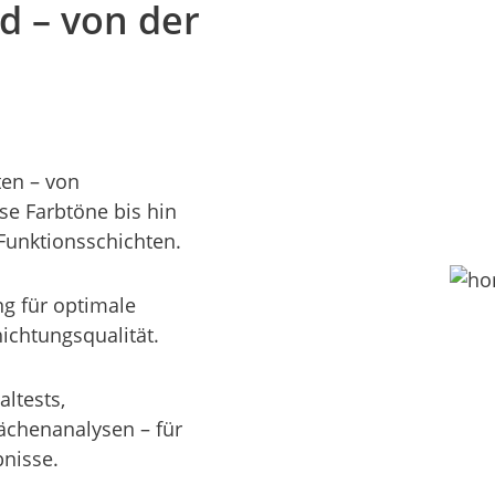
d – von der
ten – von
se Farbtöne bis hin
Funktionsschichten.
ng für optimale
ichtungsqualität.
altests,
ächenanalysen – für
bnisse.